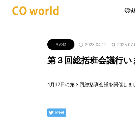
Announcements
その他
第３
領域
2023.04.12
2025.07.
その他
第３回総括班会議行い
4月12日に第３回総括班会議を開催しま
Tweet