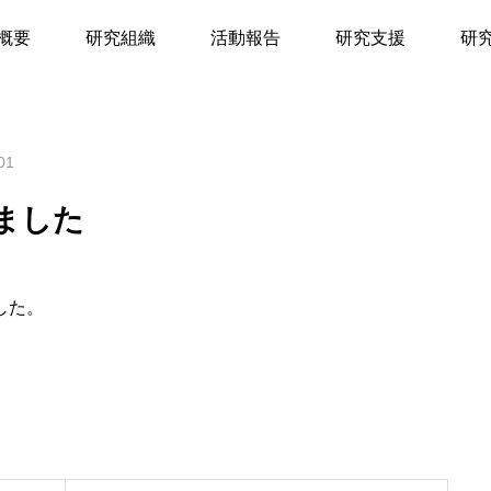
回総括班会議行いました
概要
研究組織
活動報告
研究支援
研
01
ました
した。